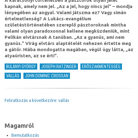
A karácsonyi történetben a pásztorok olyan jelet
jel,
hogy
kapnak, amely nem jel. „Az a jel, hogy nincs jel” – mondja
nincs
lényegében az angyal. Valami játszma ez? Vagy simán
jel)
értelmetlenség? A Lukács-evangélium
születéstörténetében szereplő pásztoroknak mintha
valami olyan paradoxonnal kellene megküzdeniük, mint
Pelikán elvtársnak A tanúban. „Az a gyanús, ami nem
gyanús.” Virág elvtárs alaptételét nehezen értette meg
a gátőr. Hiába mondogatta magában, végül úgy látta, „az
atyaúristen, az se érti”.
BULÁNYI GYÖRGY
JOSEPH RATZINGER
ERŐSZAKMENTESSÉG
VALLÁS
JOHN DOMINIC CROSSAN
Feliratkozás a következőre: vallás
Magamról
Bemutatkozás