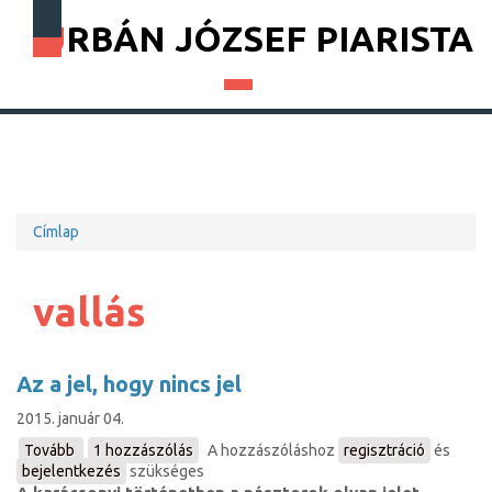
URBÁN JÓZSEF PIARISTA
Címlap
Morzsa
vallás
Az a jel, hogy nincs jel
2015. január 04.
Tovább
(Az
1 hozzászólás
A hozzászóláshoz
regisztráció
és
bejelentkezés
a
szükséges