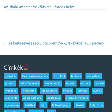
Az iskola: az emberré válás tanulásának helye
„…és kettesével szétküldte őket” (Mk 6,7) – Évközi 15. vasárnap
Címkék
gyógyítás
Vasárnapi evangélium
Scott Peck
káptalan
evangélium
primicia
John C. Maxwell
szerzetesség
irgalom
escuela
Námán
evangelio
Tomás Halík
Szőnyi Szilárd
kereszt
temetés
Európa
vetus ordo
Antonio Botana
André Louf
erőszakmentesség
irgalmasság
Rob Bell
faith
Bulányi György
Piarists
Szily László