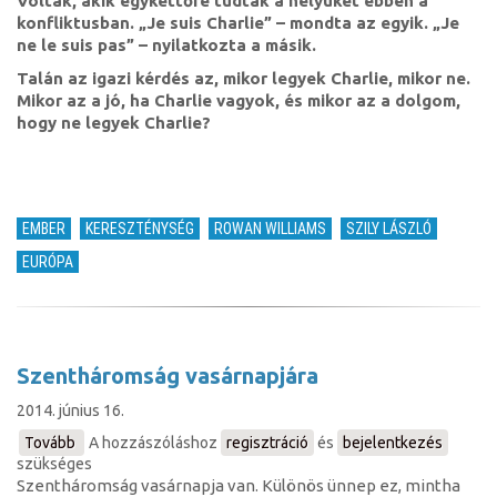
Voltak, akik egykettőre tudták a helyüket ebben a
gyökerei)
konfliktusban. „Je suis Charlie” – mondta az egyik. „Je
ne le suis pas” – nyilatkozta a másik.
Talán az igazi kérdés az, mikor legyek Charlie, mikor ne.
Mikor az a jó, ha Charlie vagyok, és mikor az a dolgom,
hogy ne legyek Charlie?
EMBER
KERESZTÉNYSÉG
ROWAN WILLIAMS
SZILY LÁSZLÓ
EURÓPA
Szentháromság vasárnapjára
2014. június 16.
Tovább
(Szentháromság
A hozzászóláshoz
regisztráció
és
bejelentkezés
szükséges
vasárnapjára)
Szentháromság vasárnapja van. Különös ünnep ez, mintha