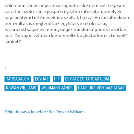
hívők?)
Wildmann János népszabadságbeli cikke nem volt teljesen
váratlan azok után a püspöki nyilatkozatok után, amelyek
napi politikai történésekhez szóltak hozzá. Ha tartalmukban
nem voltak is meglepők az egyházi vezetők írásai,
határozottságuk és mennyiségük mindenképpen szokatlan
volt. De vajon valóban kiérdemelték a „kultúrkeresztények”
címkét?
I.
TÁRSADALOM
EGYHÁZ
HIT
EGYHÁZ ÉS TÁRSADALOM
ROWAN WILLIAMS
WILDMANN JÁNOS
HANS URS VON BALTHASAR
Feliratkozás a következőre: Rowan Williams