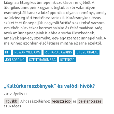
kilógna a liturgikus ünnepeink szokásos rendjéből. A
liturgikus ünnepeink ugyanis legtöbbször valamilyen
eseményt állítanak a középpontba, olyan eseményt, amely
az üdvösség történetéhez tartozik. Karácsonykor Jézus
születését ünnepeljük, nagycsütörtökön az utolsó vacsora
emlékét, húsvétkor kereszthalálát és feltámadását. Még
azok az ünnepnapjaink is ebbe a sorba illeszkednek,
amelyek egy-egy személyt, egy-egy szentet ünnepelnek. A
mai ünnep azonban első látásra mintha eltérne ezektől.
HIT
ROWAN WILLIAMS
RICHARD DAWKINS
STEVE CHALKE
JON SOBRINO
SZENTHÁROMSÁG
ISTENKÉP
„Kultúrkeresztények” és valódi hívők?
2012. április 11.
Tovább
(„Kultúrkeresztények”
A hozzászóláshoz
regisztráció
és
bejelentkezés
szükséges
és
valódi