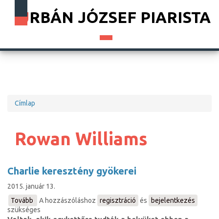
URBÁN JÓZSEF PIARISTA
Címlap
Morzsa
Rowan Williams
Charlie keresztény gyökerei
2015. január 13.
Tovább
(Charlie
A hozzászóláshoz
regisztráció
és
bejelentkezés
szükséges
keresztény