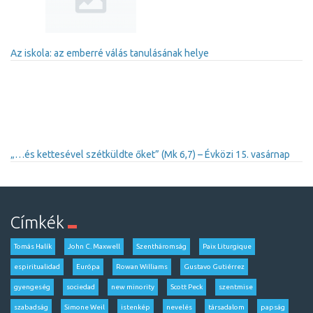
Az iskola: az emberré válás tanulásának helye
„…és kettesével szétküldte őket” (Mk 6,7) – Évközi 15. vasárnap
Címkék
Tomás Halík
John C. Maxwell
Szentháromság
Paix Liturgique
espiritualidad
Európa
Rowan Williams
Gustavo Gutiérrez
gyengeség
sociedad
new minority
Scott Peck
szentmise
szabadság
Simone Weil
istenkép
nevelés
társadalom
papság