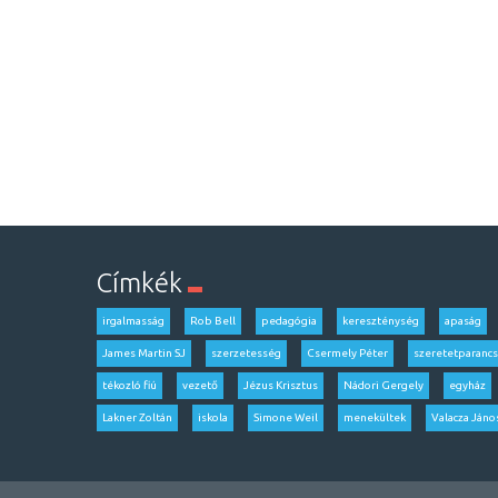
Címkék
irgalmasság
Rob Bell
pedagógia
kereszténység
apaság
James Martin SJ
szerzetesség
Csermely Péter
szeretetparancs
tékozló fiú
vezető
Jézus Krisztus
Nádori Gergely
egyház
Lakner Zoltán
iskola
Simone Weil
menekültek
Valacza Jáno