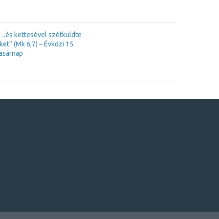
…és kettesével szétküldte
ket” (Mk 6,7) – Évközi 15.
asárnap