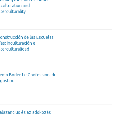
nculturation and
nterculturality
onstrucción de las Escuelas
ías: inculturación e
nterculturalidad
emo Bodei: Le Confessioni di
gostino
alazancius és az adokozás