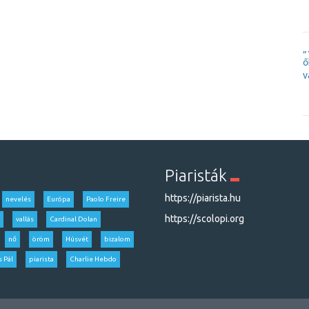
„
ő
v
Piaristák
https://piarista.hu
nevelés
Európa
Paolo Freire
https://scolopi.org
vallás
Cardinal Dolan
nő
öröm
Húsvét
bizalom
s Pál
piarista
Charlie Hebdo