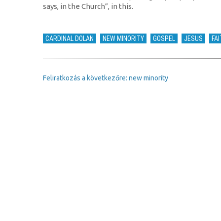
says, in the Church”, in this.
CARDINAL DOLAN
NEW MINORITY
GOSPEL
JESUS
FA
Feliratkozás a következőre: new minority