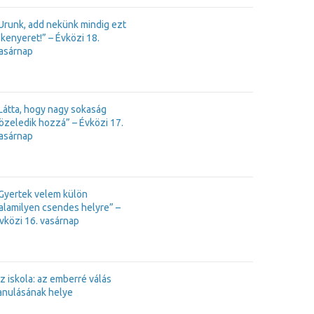
Urunk, add nekünk mindig ezt
 kenyeret!” – Évközi 18.
asárnap
Látta, hogy nagy sokaság
özeledik hozzá” – Évközi 17.
asárnap
Gyertek velem külön
alamilyen csendes helyre” –
vközi 16. vasárnap
z iskola: az emberré válás
anulásának helye