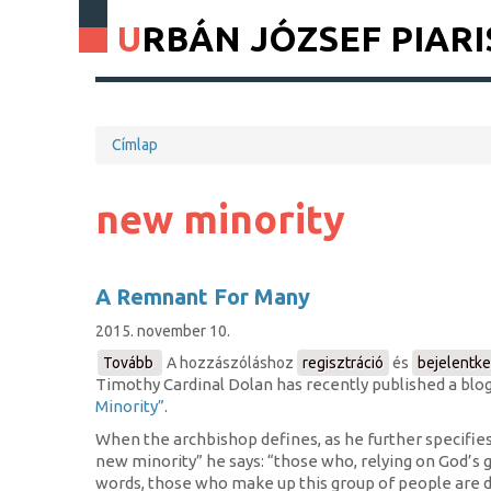
URBÁN JÓZSEF PIARI
Címlap
Morzsa
new minority
A Remnant For Many
2015. november 10.
Tovább
(A
A hozzászóláshoz
regisztráció
és
bejelentk
Timothy Cardinal Dolan has recently published a blo
Remnant
For
Minority”
.
Many)
When the archbishop defines, as he further specifie
new minority” he says: “those who, relying on God’s gr
words, those who make up this group of people are di