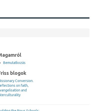
Magamról
Bemutatkozás
Friss blogok
issionary Conversion.
eflections on faith,
vangelisation and
nterculturality
uilding the Pious Schools: