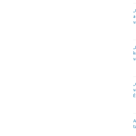
„
a
v
„
k
v
„
v
É
A
t