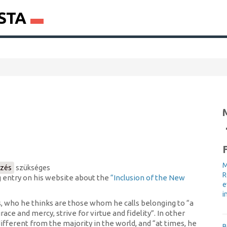
STA
M
ezés
szükséges
R
g entry on his website about the
“Inclusion of the New
e
i
s, who he thinks are those whom he calls belonging to “a
ace and mercy, strive for virtue and fidelity”. In other
fferent from the majority in the world, and “at times, he
B