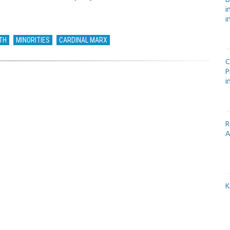
i
i
ITH
MINORITIES
CARDINAL MARX
C
P
i
R
A
K