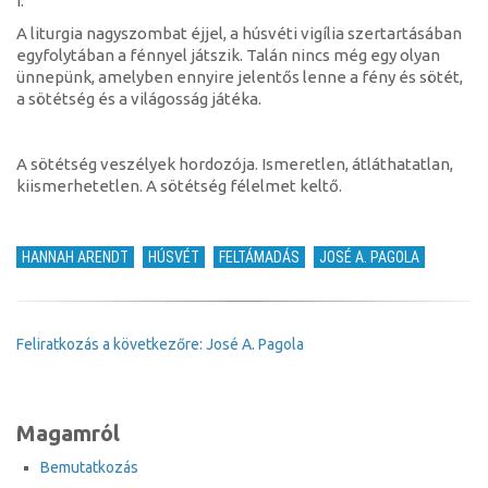
I.
Galileába!)
A liturgia nagyszombat éjjel, a húsvéti vigília szertartásában
egyfolytában a fénnyel játszik. Talán nincs még egy olyan
ünnepünk, amelyben ennyire jelentős lenne a fény és sötét,
a sötétség és a világosság játéka.
A sötétség veszélyek hordozója. Ismeretlen, átláthatatlan,
kiismerhetetlen. A sötétség félelmet keltő.
HANNAH ARENDT
HÚSVÉT
FELTÁMADÁS
JOSÉ A. PAGOLA
Feliratkozás a következőre: José A. Pagola
Magamról
Bemutatkozás