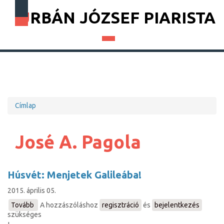
URBÁN JÓZSEF PIARISTA
Címlap
Morzsa
José A. Pagola
Húsvét: Menjetek Galileába!
2015. április 05.
Tovább
(Húsvét:
A hozzászóláshoz
regisztráció
és
bejelentkezés
szükséges
Menjetek