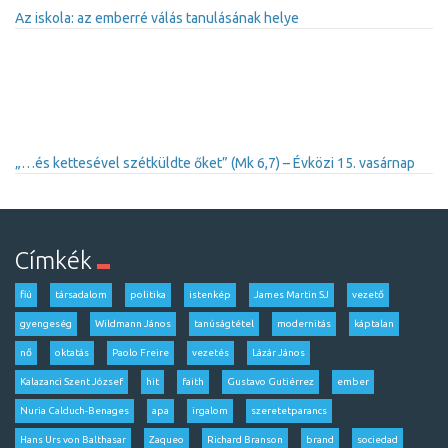
Az iskola: az emberré válás tanulásának helye
„…és kettesével szétküldte őket” (Mk 6,7) – Évközi 15. vasárnap
Címkék
fiú
társadalom
politika
istenkép
James Martin SJ
vezető
gyengeség
Wildmann János
tanúságtétel
modernitás
káptalan
nő
oktatás
Paolo Freire
vezetés
Lázár János
Kalazanci Szent József
hit
faith
Gustavo Gutiérrez
ember
Nuria Calduch-Benages
apa
irgalom
szeretetparancs
Hans Urs von Balthasar
Zaqueo
Richard Branson
brand
sociedad