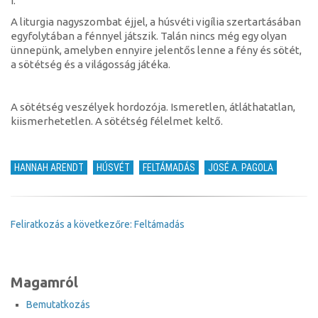
I.
Galileába!)
A liturgia nagyszombat éjjel, a húsvéti vigília szertartásában
egyfolytában a fénnyel játszik. Talán nincs még egy olyan
ünnepünk, amelyben ennyire jelentős lenne a fény és sötét,
a sötétség és a világosság játéka.
A sötétség veszélyek hordozója. Ismeretlen, átláthatatlan,
kiismerhetetlen. A sötétség félelmet keltő.
HANNAH ARENDT
HÚSVÉT
FELTÁMADÁS
JOSÉ A. PAGOLA
Feliratkozás a következőre: Feltámadás
Magamról
Bemutatkozás