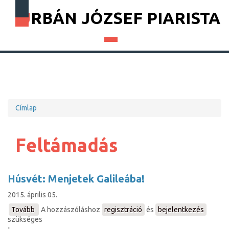
URBÁN JÓZSEF PIARISTA
Címlap
Morzsa
Feltámadás
Húsvét: Menjetek Galileába!
2015. április 05.
Tovább
(Húsvét:
A hozzászóláshoz
regisztráció
és
bejelentkezés
szükséges
Menjetek