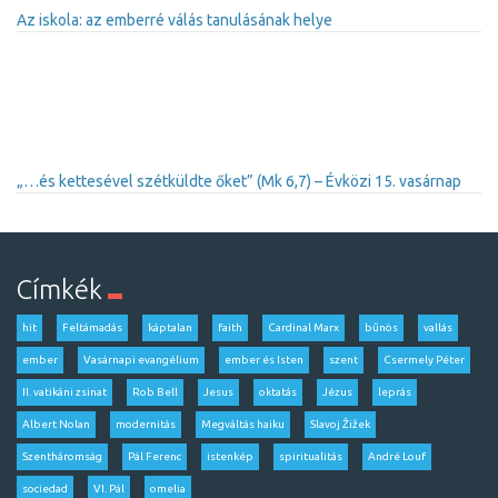
Az iskola: az emberré válás tanulásának helye
„…és kettesével szétküldte őket” (Mk 6,7) – Évközi 15. vasárnap
Címkék
hit
Feltámadás
káptalan
faith
Cardinal Marx
bűnös
vallás
ember
Vasárnapi evangélium
ember és Isten
szent
Csermely Péter
II. vatikáni zsinat
Rob Bell
Jesus
oktatás
Jézus
leprás
Albert Nolan
modernitás
Megváltás haiku
Slavoj Žižek
Szentháromság
Pál Ferenc
istenkép
spiritualitás
André Louf
sociedad
VI. Pál
omelia