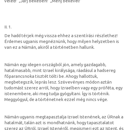
veled!” „Járj békében!” „Menj békével!”
II. 1.
De hadd térjek még vissza ehhez a szentírási részlethez!
Érdemes ugyanis megnéznünk, hogy milyen helyzetben is
van ez a Námán, akiről a történetben hallunk.
Námán egy idegen országból jön, amely gazdagabb,
hatalmasabb, mint Izrael királysága, ráadásul a hadsereg
főparancsnoka tisztét tölti be. Ahogy hallottuk,
megbetegszik, leprás lesz. Szövevényes módon aztán
tudomást szerez arról, hogy Izraelben vagy egy próféta, egy
istenembere, aki meg tudja gyógyítani. Így is történik.
Meggyógyul, de a történetnek ezzel még nincs vége.
Námán ugyanis megtapasztalja Izrael Istenének, az ÚRnak a
hatalmát, talán azt is mondhatnánk, hogy tapasztalatot
szerez az ÚRról, Izrael Istenéről, megismeri ezt az Istent, és