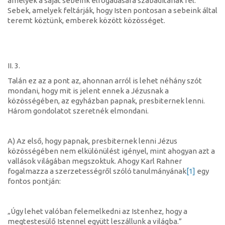
amelyek a saját sebeink elfogadására szabadítanak fel.
Sebek, amelyek feltárják, hogy Isten pontosan a sebeink által
teremt köztünk, emberek között közösséget.
II. 3.
Talán ez az a pont az, ahonnan arról is lehet néhány szót
mondani, hogy mit is jelent ennek a Jézusnak a
közösségében, az egyházban papnak, presbiternek lenni.
Három gondolatot szeretnék elmondani.
A) Az első, hogy papnak, presbiternek lenni Jézus
közösségében nem elkülönülést igényel, mint ahogyan azt a
vallások világában megszoktuk. Ahogy Karl Rahner
fogalmazza a szerzetességről szóló tanulmányának
[1]
egy
fontos pontján:
„Úgy lehet valóban felemelkedni az Istenhez, hogy a
megtestesülő Istennel együtt leszállunk a világba.”