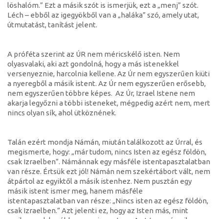
löshalóm.” Ezt a másik szót is ismerjük, ezt a „menj” szót.
Léch – ebből az igegyökből van a „haláka” szó, amely utat,
útmutatást, tanítást jelent.
A próféta szerint az ÚR nem méricskélő isten. Nem
olyasvalaki, aki azt gondolná, hogy a más istenekkel
versenyeznie, harcolnia kellene. Az Úr nem egyszerűen kiüti
a nyeregből a másik istent. Az Úr nem egyszerűen erősebb,
nem egyszerűen többre képes. Az Úr, Izrael Istene nem
akarja legyőzni a többi isteneket, mégpedig azért nem, mert
nincs olyan sík, ahol ütköznének.
Talán ezért mondja Námán, miután találkozott az Úrral, és
megismerte, hogy: „már tudom, nincs Isten az egész földön,
csak Izraelben”. Námánnak egy másféle istentapasztalatban
van része. Értsük ezt jól! Námán nem szekértábort vált, nem
átpártol az egyiktől a másik istenhez. Nem pusztán egy
másik istent ismer meg, hanem másféle
istentapasztalatban van része: „Nincs isten az egész földön,
csak Izraelben.” Azt jelenti ez, hogy az Isten más, mint