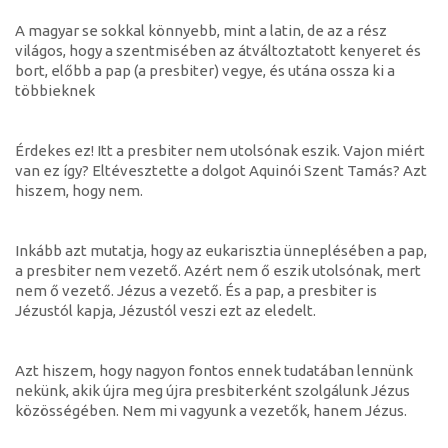
A magyar se sokkal könnyebb, mint a latin, de az a rész
világos, hogy a szentmisében az átváltoztatott kenyeret és
bort, előbb a pap (a presbiter) vegye, és utána ossza ki a
többieknek
Érdekes ez! Itt a presbiter nem utolsónak eszik. Vajon miért
van ez így? Eltévesztette a dolgot Aquinói Szent Tamás? Azt
hiszem, hogy nem.
Inkább azt mutatja, hogy az eukarisztia ünneplésében a pap,
a presbiter nem vezető. Azért nem ő eszik utolsónak, mert
nem ő vezető. Jézus a vezető. És a pap, a presbiter is
Jézustól kapja, Jézustól veszi ezt az eledelt.
Azt hiszem, hogy nagyon fontos ennek tudatában lennünk
nekünk, akik újra meg újra presbiterként szolgálunk Jézus
közösségében. Nem mi vagyunk a vezetők, hanem Jézus.