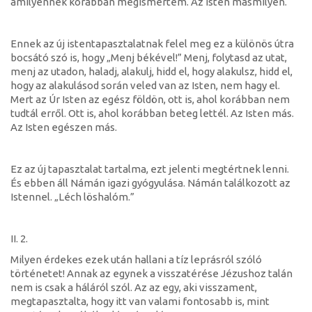
amilyennek korábban megismertem. Az Isten másmilyen.
Ennek az új istentapasztalatnak felel meg ez a különös útra
bocsátó szó is, hogy „Menj békével!” Menj, folytasd az utat,
menj az utadon, haladj, alakulj, hidd el, hogy alakulsz, hidd el,
hogy az alakulásod során veled van az Isten, nem hagy el.
Mert az Úr Isten az egész földön, ott is, ahol korábban nem
tudtál erről. Ott is, ahol korábban beteg lettél. Az Isten más.
Az Isten egészen más.
Ez az új tapasztalat tartalma, ezt jelenti megtértnek lenni.
És ebben áll Námán igazi gyógyulása. Námán találkozott az
Istennel. „Léch löshalóm.”
II. 2.
Milyen érdekes ezek után hallani a tíz leprásról szóló
történetet! Annak az egynek a visszatérése Jézushoz talán
nem is csak a háláról szól. Az az egy, aki visszament,
megtapasztalta, hogy itt van valami fontosabb is, mint