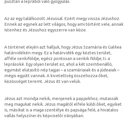
pusztán a leprából való gyógyulás.
Az az egy találkozott Jézussal. Ezért megy vissza Jézushoz.
Ennek az egynek az lett világos, hogy ami történt vele, annak
Istenhez és Jézushoz egyszerre van köze.
A történet elején azt halljuk, hogy Jézus Szamária és Galilea
határvidékén megy. Ez a határvidék egy köztes terület,
afféle senkiföldje, egész pontosan a senkik földje, ti. a
leprásoké. Egy olyan terület ez, ahol a két szembenálló,
egymást elutasító nép tagjai – a szamáriaiak és a júdeaiak –
mégis együtt vannak. A kivetettség összehozza őket,
közösséget teremt. Jézus itt van velük.
Jézus azt mondja nekik, menjenek a papjaikhoz, mutassák
meg magukat nekik. Jézus magától elfele küldi őket, egyiket
is, másikat is a maga szentélye és papsága felé, a hivatalos
vallás helyszínei és képviselői irányában.