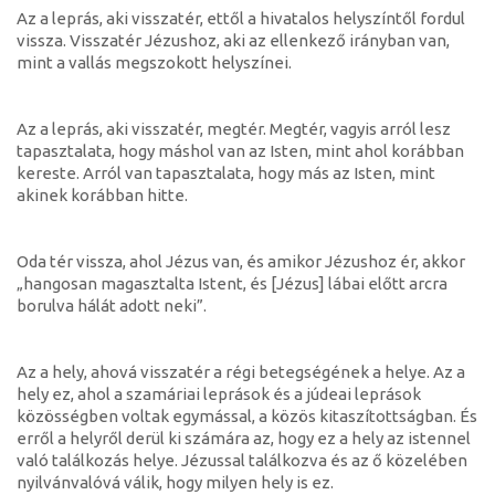
Az a leprás, aki visszatér, ettől a hivatalos helyszíntől fordul
vissza. Visszatér Jézushoz, aki az ellenkező irányban van,
mint a vallás megszokott helyszínei.
Az a leprás, aki visszatér, megtér. Megtér, vagyis arról lesz
tapasztalata, hogy máshol van az Isten, mint ahol korábban
kereste. Arról van tapasztalata, hogy más az Isten, mint
akinek korábban hitte.
Oda tér vissza, ahol Jézus van, és amikor Jézushoz ér, akkor
„hangosan magasztalta Istent, és [Jézus] lábai előtt arcra
borulva hálát adott neki”.
Az a hely, ahová visszatér a régi betegségének a helye. Az a
hely ez, ahol a szamáriai leprások és a júdeai leprások
közösségben voltak egymással, a közös kitaszítottságban. És
erről a helyről derül ki számára az, hogy ez a hely az istennel
való találkozás helye. Jézussal találkozva és az ő közelében
nyilvánvalóvá válik, hogy milyen hely is ez.