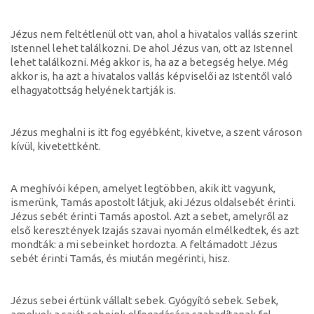
Jézus nem feltétlenül ott van, ahol a hivatalos vallás szerint
Istennel lehet találkozni. De ahol Jézus van, ott az Istennel
lehet találkozni. Még akkor is, ha az a betegség helye. Még
akkor is, ha azt a hivatalos vallás képviselői az Istentől való
elhagyatottság helyének tartják is.
Jézus meghalni is itt fog egyébként, kivetve, a szent városon
kívül, kivetettként.
A meghívói képen, amelyet legtöbben, akik itt vagyunk,
ismerünk, Tamás apostolt látjuk, aki Jézus oldalsebét érinti.
Jézus sebét érinti Tamás apostol. Azt a sebet, amelyről az
első keresztények Izajás szavai nyomán elmélkedtek, és azt
mondták: a mi sebeinket hordozta. A feltámadott Jézus
sebét érinti Tamás, és miután megérinti, hisz.
Jézus sebei értünk vállalt sebek. Gyógyító sebek. Sebek,