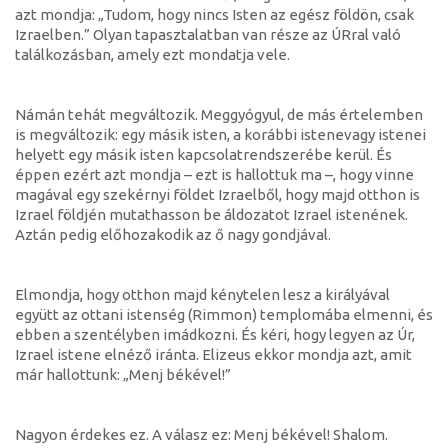
azt mondja: „Tudom, hogy nincs Isten az egész földön, csak
Izraelben.” Olyan tapasztalatban van része az ÚRral való
találkozásban, amely ezt mondatja vele.
Námán tehát megváltozik. Meggyógyul, de más értelemben
is megváltozik: egy másik isten, a korábbi istenevagy istenei
helyett egy másik isten kapcsolatrendszerébe kerül. És
éppen ezért azt mondja – ezt is hallottuk ma –, hogy vinne
magával egy szekérnyi földet Izraelből, hogy majd otthon is
Izrael földjén mutathasson be áldozatot Izrael istenének.
Aztán pedig előhozakodik az ő nagy gondjával.
Elmondja, hogy otthon majd kénytelen lesz a királyával
együtt az ottani istenség (Rimmon) templomába elmenni, és
ebben a szentélyben imádkozni. És kéri, hogy legyen az Úr,
Izrael istene elnéző iránta. Elizeus ekkor mondja azt, amit
már hallottunk: „Menj békével!”
Nagyon érdekes ez. A válasz ez: Menj békével! Shalom.