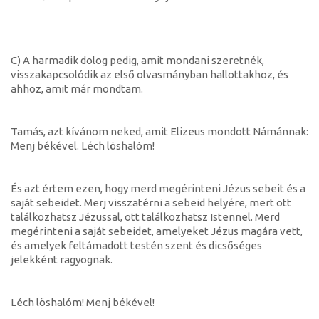
C) A harmadik dolog pedig, amit mondani szeretnék,
visszakapcsolódik az első olvasmányban hallottakhoz, és
ahhoz, amit már mondtam.
Tamás, azt kívánom neked, amit Elizeus mondott Námánnak:
Menj békével. Léch löshalóm!
És azt értem ezen, hogy merd megérinteni Jézus sebeit és a
saját sebeidet. Merj visszatérni a sebeid helyére, mert ott
találkozhatsz Jézussal, ott találkozhatsz Istennel. Merd
megérinteni a saját sebeidet, amelyeket Jézus magára vett,
és amelyek feltámadott testén szent és dicsőséges
jelekként ragyognak.
Léch löshalóm! Menj békével!