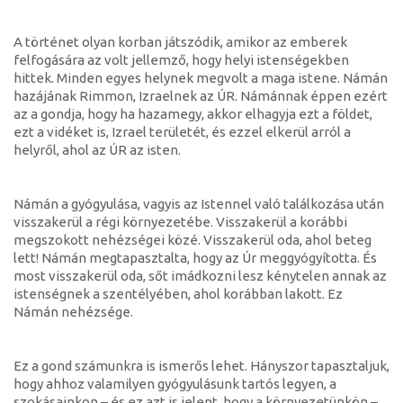
A történet olyan korban játszódik, amikor az emberek
felfogására az volt jellemző, hogy helyi istenségekben
hittek. Minden egyes helynek megvolt a maga istene. Námán
hazájának Rimmon, Izraelnek az ÚR. Námánnak éppen ezért
az a gondja, hogy ha hazamegy, akkor elhagyja ezt a földet,
ezt a vidéket is, Izrael területét, és ezzel elkerül arról a
helyről, ahol az ÚR az isten.
Námán a gyógyulása, vagyis az Istennel való találkozása után
visszakerül a régi környezetébe. Visszakerül a korábbi
megszokott nehézségei közé. Visszakerül oda, ahol beteg
lett! Námán megtapasztalta, hogy az Úr meggyógyította. És
most visszakerül oda, sőt imádkozni lesz kénytelen annak az
istenségnek a szentélyében, ahol korábban lakott. Ez
Námán nehézsége.
Ez a gond számunkra is ismerős lehet. Hányszor tapasztaljuk,
hogy ahhoz valamilyen gyógyulásunk tartós legyen, a
szokásainkon – és ez azt is jelent, hogy a környezetünkön –