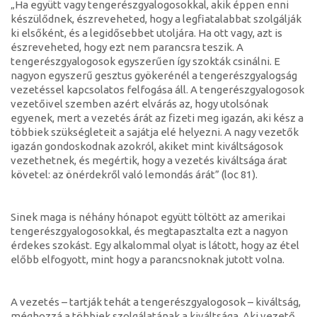
„Ha együtt vagy tengerészgyalogosokkal, akik éppen enni
készülődnek, észreveheted, hogy a legfiatalabbat szolgálják
ki elsőként, és a legidősebbet utoljára. Ha ott vagy, azt is
észreveheted, hogy ezt nem parancsra teszik. A
tengerészgyalogosok egyszerűen így szokták csinálni. E
nagyon egyszerű gesztus gyökerénél a tengerészgyalogság
vezetéssel kapcsolatos felfogása áll. A tengerészgyalogosok
vezetőivel szemben azért elvárás az, hogy utolsónak
egyenek, mert a vezetés árát az fizeti meg igazán, aki kész a
többiek szükségleteit a sajátja elé helyezni. A nagy vezetők
igazán gondoskodnak azokról, akiket mint kiváltságosok
vezethetnek, és megértik, hogy a vezetés kiváltsága árat
követel: az önérdekről való lemondás árát” (loc 81).
Sinek maga is néhány hónapot együtt töltött az amerikai
tengerészgyalogosokkal, és megtapasztalta ezt a nagyon
érdekes szokást. Egy alkalommal olyat is látott, hogy az étel
előbb elfogyott, mint hogy a parancsnoknak jutott volna.
A vezetés – tartják tehát a tengerészgyalogosok – kiváltság,
méghozzá a többiek szolgálatának a kiváltsága. Aki vezető,