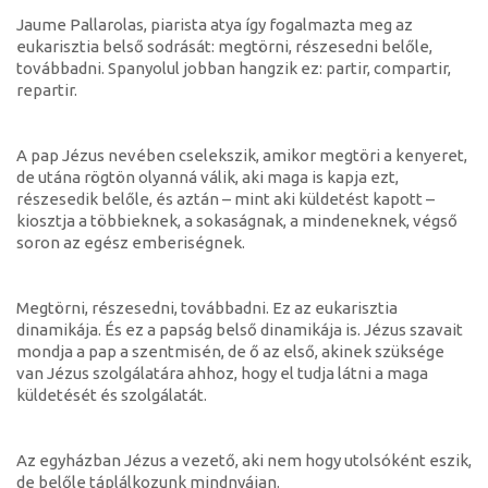
Jaume Pallarolas, piarista atya így fogalmazta meg az
eukarisztia belső sodrását: megtörni, részesedni belőle,
továbbadni. Spanyolul jobban hangzik ez: partir, compartir,
repartir.
A pap Jézus nevében cselekszik, amikor megtöri a kenyeret,
de utána rögtön olyanná válik, aki maga is kapja ezt,
részesedik belőle, és aztán – mint aki küldetést kapott –
kiosztja a többieknek, a sokaságnak, a mindeneknek, végső
soron az egész emberiségnek.
Megtörni, részesedni, továbbadni. Ez az eukarisztia
dinamikája. És ez a papság belső dinamikája is. Jézus szavait
mondja a pap a szentmisén, de ő az első, akinek szüksége
van Jézus szolgálatára ahhoz, hogy el tudja látni a maga
küldetését és szolgálatát.
Az egyházban Jézus a vezető, aki nem hogy utolsóként eszik,
de belőle táplálkozunk mindnyájan.