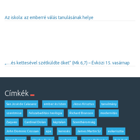
Az iskola: az emberré válás tanulásának helye
„…és kettesével szétküldte őket” (Mk 6,7) – Évközi 15. vasárnap
Címkék
San José de Calasanz
ember és Isten
Jézus Krisztus
tanulmány
szentmise
felszabadítási teológia
Richard Branson
modernitás
Zaqueo
Cardinal Dolan
káptalan
Szentháromság
John Dominic Crossan
apa
keresés
James Martin SJ
eukarisztia