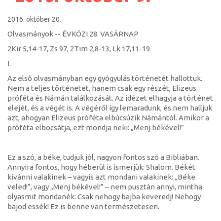
2016. október 20.
Olvasmányok -- ÉVKÖZI 28. VASÁRNAP
2Kir 5,14-17, Zs 97, 2Tim 2,8-13, Lk 17,11-19
I.
Az első olvasmányban egy gyógyulás történetét hallottuk.
Nem a teljes történetet, hanem csak egy részét, Elizeus
próféta és Námán találkozását. Az idézet elhagyja a történet
elejét, és a végét is. A végéről így lemaradunk, és nem halljuk
azt, ahogyan Elizeus próféta elbúcsúzik Námántól. Amikor a
próféta elbocsátja, ezt mondja neki: „Menj békével!”
Ez a szó, a béke, tudjuk jól, nagyon fontos szó a Bibliában.
Annyira fontos, hogy héberül is ismerjük: Shalom. Békét
kívánni valakinek – vagyis azt mondani valakinek: „Béke
veled!”, vagy „Menj békével!” – nem pusztán annyi, mintha
olyasmit mondanék: Csak nehogy bajba keveredj! Nehogy
bajod essék! Ez is benne van természetesen.