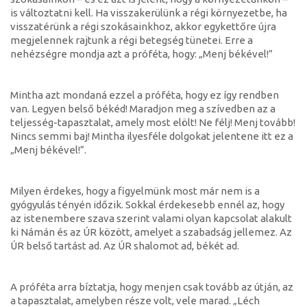
is változtatni kell. Ha visszakerülünk a régi környezetbe, ha
visszatérünk a régi szokásainkhoz, akkor egykettőre újra
megjelennek rajtunk a régi betegség tünetei. Erre a
nehézségre mondja azt a próféta, hogy: „Menj békével!”
Mintha azt mondaná ezzel a próféta, hogy ez így rendben
van. Legyen belső békéd! Maradjon meg a szívedben az a
teljesség-tapasztalat, amely most elölt! Ne félj! Menj tovább!
Nincs semmi baj! Mintha ilyesféle dolgokat jelentene itt ez a
„Menj békével!”.
Milyen érdekes, hogy a figyelmünk most már nem is a
gyógyulás tényén időzik. Sokkal érdekesebb ennél az, hogy
az istenembere szava szerint valami olyan kapcsolat alakult
ki Námán és az ÚR között, amelyet a szabadság jellemez. Az
ÚR belső tartást ad. Az ÚR shalomot ad, békét ad.
A próféta arra bíztatja, hogy menjen csak tovább az útján, az
a tapasztalat, amelyben része volt, vele marad. „Léch