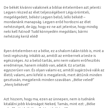
De békét kívánni valakinek a bibliai értelemben azt jelenti:
Legyen részed az élet teljességében! Légy örömteli,
megelégedett, békés! Legyen belső, lelki békéd! –
mondanánk manapság. Legyen erőd hordozni az élet
nehézségeit, de úgy, hogy ez ne azt jelentse, hogy mindig
neki kell futnod! Tudd könnyedén megoldani, bármi
nehézség kerül eléd!
Ilyen értelemben ez a béke, ez a shalom talán több is, mint a
testi egészség. Inkább az, amitől az embernek a teste is
egészséges. Az a belső tartás, ami nem valami erőfeszítés
eredménye, hanem inkább van, adatik. Ez a tartás
egyszerűen van. És olyan valami ez, amitől sugárzóvá válik az
illető; valami, ami kifelé is megjelenik, mert áttűnik minden
gesztusán, megjelenik minden szavában. „Béke veled!”
„Menj békével!”
Azt hiszem, hogy ma, ezen az ünnepen, nem is tudnánk
kitalálni jobb kívánságot Neked, Tamás, mint ezt: „Béke