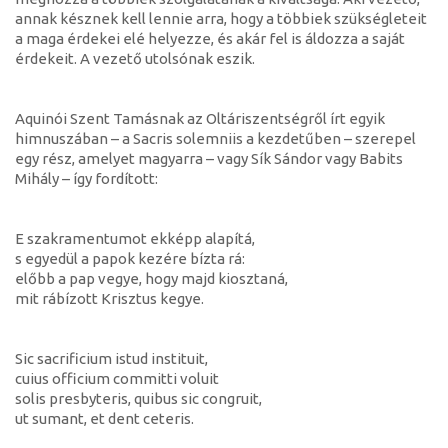
annak késznek kell lennie arra, hogy a többiek szükségleteit
a maga érdekei elé helyezze, és akár fel is áldozza a saját
érdekeit. A vezető utolsónak eszik.
Aquinói Szent Tamásnak az Oltáriszentségről írt egyik
himnuszában – a Sacris solemniis a kezdetűben – szerepel
egy rész, amelyet magyarra – vagy Sík Sándor vagy Babits
Mihály – így fordított:
E szakramentumot ekképp alapítá,
s egyedül a papok kezére bízta rá:
előbb a pap vegye, hogy majd kiosztaná,
mit rábízott Krisztus kegye.
Sic sacrificium istud instituit,
cuius officium committi voluit
solis presbyteris, quibus sic congruit,
ut sumant, et dent ceteris.