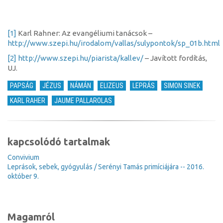
[1]
Karl Rahner: Az evangéliumi tanácsok –
http://www.szepi.hu/irodalom/vallas/sulypontok/sp_01b.html
[2]
http://www.szepi.hu/piarista/kallev/
– Javított fordítás,
UJ.
PAPSÁG
JÉZUS
NÁMÁN
ELIZEUS
LEPRÁS
SIMON SINEK
KARL RAHER
JAUME PALLAROLAS
kapcsolódó tartalmak
Convivium
Leprások, sebek, gyógyulás / Serényi Tamás primíciájára -- 2016.
október 9.
Magamról