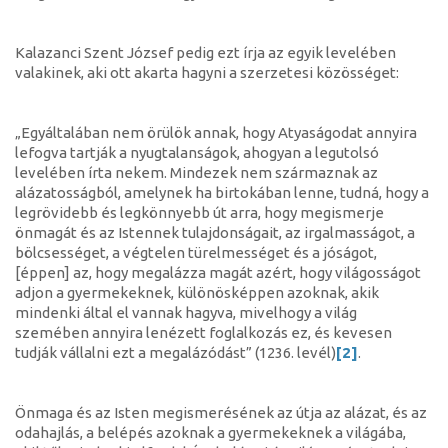
Kalazanci Szent József pedig ezt írja az egyik levelében
valakinek, aki ott akarta hagyni a szerzetesi közösséget:
„Egyáltalában nem örülök annak, hogy Atyaságodat annyira
lefogva tartják a nyugtalanságok, ahogyan a legutolsó
levelében írta nekem. Mindezek nem származnak az
alázatosságból, amelynek ha birtokában lenne, tudná, hogy a
legrövidebb és legkönnyebb út arra, hogy megismerje
önmagát és az Istennek tulajdonságait, az irgalmasságot, a
bölcsességet, a végtelen türelmességet és a jóságot,
[éppen] az, hogy megalázza magát azért, hogy világosságot
adjon a gyermekeknek, különösképpen azoknak, akik
mindenki által el vannak hagyva, mivelhogy a világ
szemében annyira lenézett foglalkozás ez, és kevesen
tudják vállalni ezt a megalázódást” (1236. levél)
[2]
.
Önmaga és az Isten megismerésének az útja az alázat, és az
odahajlás, a belépés azoknak a gyermekeknek a világába,