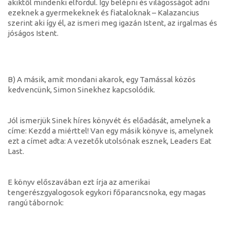
akiktől mindenki elfordul. Így belépni és világosságot adni
ezeknek a gyermekeknek és fiataloknak – Kalazancius
szerint aki így él, az ismeri meg igazán Istent, az irgalmas és
jóságos Istent.
B) A másik, amit mondani akarok, egy Tamással közös
kedvencünk, Simon Sinekhez kapcsolódik.
Jól ismerjük Sinek híres könyvét és előadását, amelynek a
címe: Kezdd a miérttel! Van egy másik könyve is, amelynek
ezt a címet adta: A vezetők utolsónak esznek, Leaders Eat
Last.
E könyv előszavában ezt írja az amerikai
tengerészgyalogosok egykori főparancsnoka, egy magas
rangú tábornok: