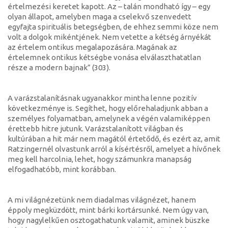
értelmezési keretet kapott. Az – talán mondható így – egy
olyan állapot, amelyben maga a cselekvő szenvedett
egyfajta spirituális betegségben, de ehhez semmi köze nem
volt a dolgok mikéntjének. Nem vetette a kétség árnyékát
az értelem ontikus megalapozására. Magának az
értelemnek ontikus kétségbe vonása elválaszthatatlan
része a modern bajnak” (303).
A varázstalanításnak ugyanakkor mintha lenne pozitív
következménye is. Segíthet, hogy előrehaladjunk abban a
személyes folyamatban, amelynek a végén valamiképpen
érettebb hitre jutunk. Varázstalanított világban és
kultúrában a hit már nem magától értetődő, és ezért az, amit
Ratzingernél olvastunk arról a kísértésről, amelyet a hívőnek
meg kell harcolnia, lehet, hogy számunkra manapság
elfogadhatóbb, mint korábban.
A mi világnézetünk nem diadalmas világnézet, hanem
éppoly megküzdött, mint bárki kortársunké. Nem úgy van,
hogy nagylelkűen osztogathatunk valamit, aminek büszke