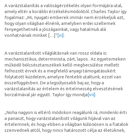
A varázstalanítás a valóságérzékelés olyan formájára utal,
amely eltér a korábbi érzékelésmódoktól. Charles Taylor így
fogalmaz: „Mi, nyugati emberek immár nem érzékeljük azt,
hogy olyan világban élnénk, amelyben erdei szellemek
fenyegethetnék a jószágainkat, vagy hatalmuk alá
vonhatnának minket […]”
[vi]
.
A varázstalanított világlátásnak van rossz oldala is:
mechanisztikus, determinista, zárt, lapos. Az egyetemeken
működő bölcsésztanszékek kellő megbecsülése mellett
felhozott érvek és a megfelelő anyagi támogatásukért
folytatott küzdelem, amelyre fentebb utaltunk, ezzel van
összefüggésben. De a legsúlyosabb baj az, hogy a
varázstalanítás az értelem és értelmesség elvesztésének
borzalmával jár együtt. Taylor így mondja
[vii]
:
„Noha nagyon is eltérő módokon reagálunk rá, mindenki érti
a panaszt, hogy varázstalanított világunk híjával van az
értelemnek, és hogy ebben a világban különösen is a fiatalok
szenvednek attól, hogy nincs határozott célja az életüknek,