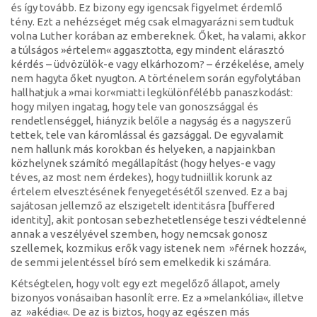
és így tovább. Ez bizony egy igencsak figyelmet érdemlő
tény. Ezt a nehézséget még csak elmagyarázni sem tudtuk
volna Luther korában az embereknek. Őket, ha valami, akkor
a túlságos »értelem« aggasztotta, egy mindent elárasztó
kérdés – üdvözülök-e vagy elkárhozom? – érzékelése, amely
nem hagyta őket nyugton. A történelem során egyfolytában
hallhatjuk a »mai kor«miatti legkülönfélébb panaszkodást:
hogy milyen ingatag, hogy tele van gonoszsággal és
rendetlenséggel, hiányzik belőle a nagyság és a nagyszerű
tettek, tele van káromlással és gazsággal. De egyvalamit
nem hallunk más korokban és helyeken, a napjainkban
közhelynek számító megállapítást (hogy helyes-e vagy
téves, az most nem érdekes), hogy tudniillik korunk az
értelem elvesztésének fenyegetésétől szenved. Ez a baj
sajátosan jellemző az elszigetelt identitásra [buffered
identity], akit pontosan sebezhetetlensége teszi védtelenné
annak a veszélyével szemben, hogy nemcsak gonosz
szellemek, kozmikus erők vagy istenek nem »férnek hozzá«,
de semmi jelentéssel bíró sem emelkedik ki számára.
Kétségtelen, hogy volt egy ezt megelőző állapot, amely
bizonyos vonásaiban hasonlít erre. Ez a »melankólia«, illetve
az »akédia«. De az is biztos, hogy az egészen más