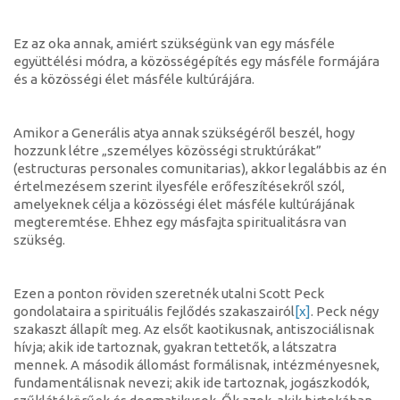
Ez az oka annak, amiért szükségünk van egy másféle
együttélési módra, a közösségépítés egy másféle formájára
és a közösségi élet másféle kultúrájára.
Amikor a Generális atya annak szükségéről beszél, hogy
hozzunk létre „személyes közösségi struktúrákat”
(estructuras personales comunitarias), akkor legalábbis az én
értelmezésem szerint ilyesféle erőfeszítésekről szól,
amelyeknek célja a közösségi élet másféle kultúrájának
megteremtése. Ehhez egy másfajta spiritualitásra van
szükség.
Ezen a ponton röviden szeretnék utalni Scott Peck
gondolataira a spirituális fejlődés szakaszairól
[x]
. Peck négy
szakaszt állapít meg. Az elsőt kaotikusnak, antiszociálisnak
hívja; akik ide tartoznak, gyakran tettetők, a látszatra
mennek. A második állomást formálisnak, intézményesnek,
fundamentálisnak nevezi; akik ide tartoznak, jogászkodók,