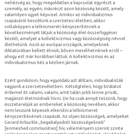
nehézség az, hogy megoldatlan a kapcsolat egyrészt a
személy, az egyén, másrészt azon közösség között, amely
valamilyen ügyet képvisel. Amikor az individualizmus
csapásáról beszélünk a szerzetesi életben, akkor
voltaképpen a lelkiismereti kényszerítésnek a
következményét látjuk a közösségi élet összefüggései
között, amelyet a kollektivizmus vagy közösségiség névvel
illethetünk. Azok az európai országok, amelyeknek
diktatúrában kellett élniük, bőven mesélhetnének erről –
ahogy ezt már korábban láttuk. A kollektivizmus és az
individualizmus kéz a kézben járnak.
Ezért gondolom, hogy egyoldalú azt állítani, individualisták
vagyunk a szerzeteséletben. Kétségtelen, hogy bírálatot
érdemel itt valami, valami, amit talán jobb lenne privát,
magánzó életmódnak hívni. De ha csak annyit teszünk, hogy
összetereljük az embereket a közösség nevében, akkor
nem leszünk képesek elkerülni a lelkiismeret
kényszerítésének csapását. Az olyan közösségek, amelyeket
Gerard Arbuckle „begabalyodott közösségeknek”
[enmeshed communities] hív, véleményem szerint szinte