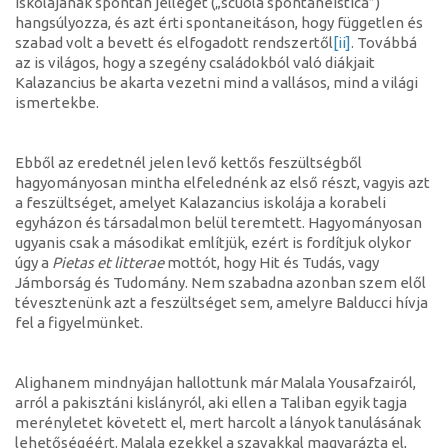
iskolájának spontán jellegét („scuola spontaneistica”)
hangsúlyozza, és azt érti spontaneitáson, hogy független és
szabad volt a bevett és elfogadott rendszertől
[ii]
. Továbbá
az is világos, hogy a szegény családokból való diákjait
Kalazancius be akarta vezetni mind a vallásos, mind a világi
ismertekbe.
Ebből az eredetnél jelen levő kettős feszültségből
hagyományosan mintha elfelednénk az első részt, vagyis azt
a feszültséget, amelyet Kalazancius iskolája a korabeli
egyházon és társadalmon belül teremtett. Hagyományosan
ugyanis csak a másodikat említjük, ezért is fordítjuk olykor
úgy a
Pietas et litterae
mottót, hogy Hit és Tudás, vagy
Jámborság és Tudomány. Nem szabadna azonban szem elől
tévesztenünk azt a feszültséget sem, amelyre Balducci hívja
fel a figyelmünket.
Alighanem mindnyájan hallottunk már Malala Yousafzairól,
arról a pakisztáni kislányról, aki ellen a Taliban egyik tagja
merényletet követett el, mert harcolt a lányok tanulásának
lehetőségéért. Malala ezekkel a szavakkal magyarázta el,