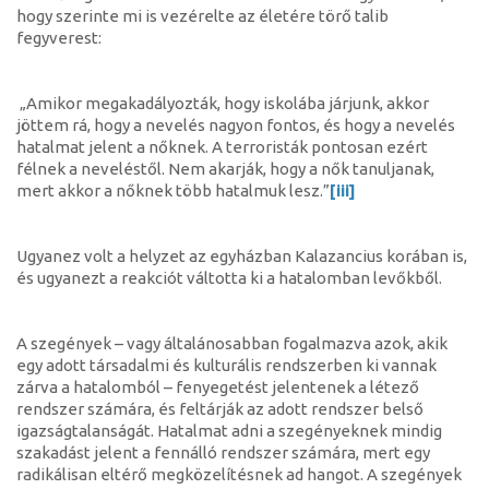
hogy szerinte mi is vezérelte az életére törő talib
fegyverest:
„Amikor megakadályozták, hogy iskolába járjunk, akkor
jöttem rá, hogy a nevelés nagyon fontos, és hogy a nevelés
hatalmat jelent a nőknek. A terroristák pontosan ezért
félnek a neveléstől. Nem akarják, hogy a nők tanuljanak,
mert akkor a nőknek több hatalmuk lesz.”
[iii]
Ugyanez volt a helyzet az egyházban Kalazancius korában is,
és ugyanezt a reakciót váltotta ki a hatalomban levőkből.
A szegények – vagy általánosabban fogalmazva azok, akik
egy adott társadalmi és kulturális rendszerben ki vannak
zárva a hatalomból – fenyegetést jelentenek a létező
rendszer számára, és feltárják az adott rendszer belső
igazságtalanságát. Hatalmat adni a szegényeknek mindig
szakadást jelent a fennálló rendszer számára, mert egy
radikálisan eltérő megközelítésnek ad hangot. A szegények