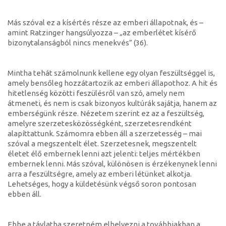
Más szóval ez a kísértés része az emberi állapotnak, és –
amint Ratzinger hangsúlyozza – „az emberlétet kísérő
bizonytalanságból nincs menekvés” (36).
Mintha tehát számolnunk kellene egy olyan feszültséggel is,
amely bensőleg hozzátartozik az emberi állapothoz. A hit és
hitetlenség közötti feszülésről van szó, amely nem
átmeneti, és nem is csak bizonyos kultúrák sajátja, hanem az
emberségünk része. Nézetem szerint ez az a feszültség,
amelyre szerzetesközösségként, szerzetesrendként
alapíttattunk. Számomra ebben áll a szerzetesség – mai
szóval a megszentelt élet. Szerzetesnek, megszentelt
életet élő embernek lenni azt jelenti: teljes mértékben
embernek lenni. Más szóval, különösen is érzékenynek lenni
arra a feszültségre, amely az emberi létünket alkotja.
Lehetséges, hogy a küldetésünk végső soron pontosan
ebben áll.
Ebbe a távlatba szeretném elhelyezni a továbbiakban a