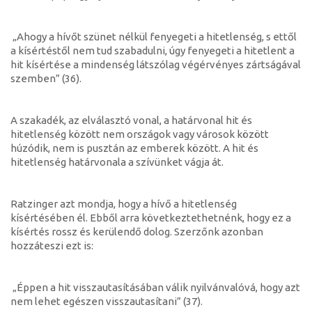
„Ahogy a hívőt szünet nélkül fenyegeti a hitetlenség, s ettől
a kísértéstől nem tud szabadulni, úgy fenyegeti a hitetlent a
hit kísértése a mindenség látszólag végérvényes zártságával
szemben” (36).
A szakadék, az elválasztó vonal, a határvonal hit és
hitetlenség között nem országok vagy városok között
húzódik, nem is pusztán az emberek között. A hit és
hitetlenség határvonala a szívünket vágja át.
Ratzinger azt mondja, hogy a hívő a hitetlenség
kísértésében él. Ebből arra következtethetnénk, hogy ez a
kísértés rossz és kerülendő dolog. Szerzőnk azonban
hozzáteszi ezt is:
„Éppen a hit visszautasításában válik nyilvánvalóvá, hogy azt
nem lehet egészen visszautasítani” (37).