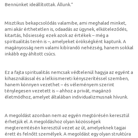
Bennünket ideállítottak. Állunk.”
Misztikus bekapcsolódás valamibe, ami meghalad minket,
ami akár érthetetlen is, odaadás az ügynek, elköteleződés,
kitartás, hősiesség: ezek azok az értékek – még a
spiritualitás terén is –, amelyeket örökségként kaptunk. A
magányosság nem valami kibírandó nehézség, hanem sokkal
inkább egy áhított csúcs.
Ez a fajta spiritualitás nemcsak védtelenül hagyja az egyént a
kihasználással és a lelkiismereti kényszerítéssel szemben,
hanem könnyen vezethet – és véleményem szerint
ténylegesen vezetett is – ahhoz a privát, magánzó
életmódhoz, amelyet általában individualizmusnak hívunk.
A megoldást azonban nem az egyén megtörésén keresztül
érhetjük el. A megoldáshoz olyan közösségek
megteremtésén keresztül vezet az út, amelyeknek tagjai
érett és felnőtt személyek. A megoldást egy olyan struktúra