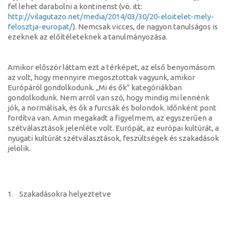
fel lehet darabolni a kontinenst (vö. itt:
http://vilagutazo.net/media/2014/03/30/20-eloitelet-mely-
felosztja-europat/
). Nemcsak vicces, de nagyon tanulságos is
ezeknek az előítéleteknek a tanulmányozása.
Amikor először láttam ezt a térképet, az első benyomásom
az volt, hogy mennyire megosztottak vagyunk, amikor
Európáról gondolkodunk. „Mi és ők” kategóriákban
gondolkodunk. Nem arról van szó, hogy mindig mi lennénk
jók, a normálisak, és ők a furcsák és bolondok. Időnként pont
fordítva van. Amin megakadt a figyelmem, az egyszerűen a
szétválasztások jelenléte volt. Európát, az európai kultúrát, a
nyugati kultúrát szétválasztások, feszültségek és szakadások
jelölik.
1. Szakadásokra helyeztetve