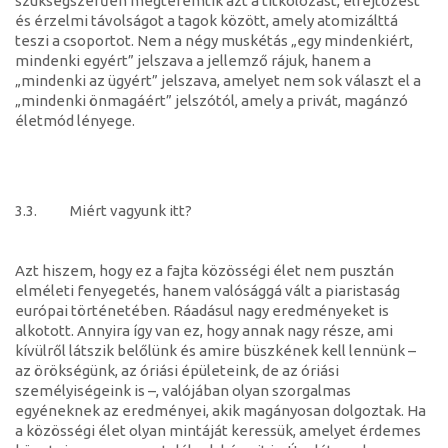
szükségszerűen megteremtik azt a titkolózást, elrejtőzést
és érzelmi távolságot a tagok között, amely atomizálttá
teszi a csoportot. Nem a négy muskétás „egy mindenkiért,
mindenki egyért” jelszava a jellemző rájuk, hanem a
„mindenki az ügyért” jelszava, amelyet nem sok választ el a
„mindenki önmagáért” jelszótól, amely a privát, magánzó
életmód lényege.
3.3. Miért vagyunk itt?
Azt hiszem, hogy ez a fajta közösségi élet nem pusztán
elméleti fenyegetés, hanem valósággá vált a piaristaság
európai történetében. Ráadásul nagy eredményeket is
alkotott. Annyira így van ez, hogy annak nagy része, ami
kívülről látszik belőlünk és amire büszkének kell lennünk –
az örökségünk, az óriási épületeink, de az óriási
személyiségeink is –, valójában olyan szorgalmas
egyéneknek az eredményei, akik magányosan dolgoztak. Ha
a közösségi élet olyan mintáját keressük, amelyet érdemes