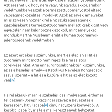
érveit hallva mi, piaristák egy kissé megkönnyebbülhetünk.
Azt érezhetjük, hogy nem vagyunk egyedül akkor, amikor
védelmünkbe vesszük a természettudományostól eltérő
valóságmegközelítési módokat. Azok az érvek, amelyeket
mi is szívesen hoznánk fel a hit szükségességének
igazolásaként a természettudomány mellett, csak kicsit vagy
egyáltalán nem különböznek azoktól, mint amelyeket
mondjuk Martha Nussbaum említ a humán tudományok
jelentőségének védelmében.
Ez azért érdekes a számunkra, mert ez alapján a Hit és
tudomány mint mottó nem fejezi ki a mi sajátos
törekvéseinket. Ami ennél fontosabbnak tűnik számunkra,
az az a hasadás, amely – a Katolikus Nevelési Kongregáció
szavai szerint – a hit és a kultúra, a hit és az élet között
van
[iv]
.
Ha fel akarjuk mérni e szakadás igazi mélységeit, érdemes
felidéznünk Joseph Ratzinger szavait a Bevezetés a
keresztény hit világába
[v]
című nagyszerű könyvéből. A
későbbi pápa így írja le a mai keresztények helyzetét: