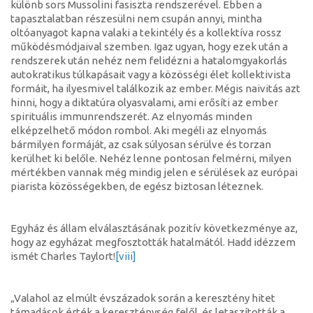
különb sors Mussolini fasiszta rendszerével. Ebben a
tapasztalatban részesülni nem csupán annyi, mintha
oltóanyagot kapna valaki a tekintély és a kollektíva rossz
működésmódjaival szemben. Igaz ugyan, hogy ezek után a
rendszerek után nehéz nem felidézni a hatalomgyakorlás
autokratikus túlkapásait vagy a közösségi élet kollektivista
formáit, ha ilyesmivel találkozik az ember. Mégis naivitás azt
hinni, hogy a diktatúra olyasvalami, ami erősíti az ember
spirituális immunrendszerét. Az elnyomás minden
elképzelhető módon rombol. Aki megéli az elnyomás
bármilyen formáját, az csak súlyosan sérülve és torzan
kerülhet ki belőle. Nehéz lenne pontosan felmérni, milyen
mértékben vannak még mindig jelen e sérülések az európai
piarista közösségekben, de egész biztosan léteznek.
Egyház és állam elválasztásának pozitív következménye az,
hogy az egyházat megfosztották hatalmától. Hadd idézzem
ismét Charles Taylort!
[viii]
„Valahol az elmúlt évszázadok során a keresztény hitet
támadások érték a kereszténység felől, és letaszították a