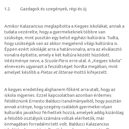
1.2. Gazdagok és szegények, régi és új
Amikor Kalazancius meglapította a Kegyes Iskolákat, annak a
tudata vezérelte, hogy a gyermekeknek többre van
szüksége, mint pusztán egy belső egyházi kultúrára. Tudta,
hogy szükségük van az akkor megjelenő világi kultúrára is.
Éppen ezért iskoláját arra a határvonalra, arra az elválasztó
vonalra építette, amely e két kultúra között húzódott.
Intézménye neve, a
Scuole Pie
is erre utal. A „Kegyes Iskola”
elnevezés ugyanazt a feszültséget hordta megában, mint
amelyet később a
Pietas et litterae
mottó kifejezett.
A kegyes eredetileg alighanem főként arra utalt, hogy az
iskola ingyenes. Ezzel kapcsolatban azonban érdemes
felidéznünk Ernesto Balducci tanulmányaiból, hogy pusztán
annak a ténye, hogy szegény családok gyermekei olyan
kulturális javakhoz férhettek hozzá, amelyek addig kizárólag
a felsőbb osztályok számára voltak elérhetők, már
önmagában forradalmi tett volt. Balducci Kalazancius