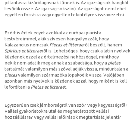
pillantásra kizárólagosnak tűnnek is. Az igazság sok hangból
tevődik össze. Az igazság sokszínű. Az igazságot nem lehet
egyetlen forrásra vagy egyetlen tekintélyre visszavezetni.
Ezért is értek egyet azokkal az európai piarista
testvéreimmel, akik szívesen hangsúlyozzák, hogy
Kalazancius nemcsak
Pietas et litterae
ről beszélt, hanem
Spiritus et litterae
ről is. Lehetséges, hogy csak a latin nyelvek
küzdenek ezzel az értelmezési nehézséggel, minthogy
nekik nem adatik meg annak a szabadsága, hogy a
pietas
tartalmát valamilyen más szóval adják vissza, minduntalan a
pietas
valamilyen származéka lopakodik vissza. Valójában
azonban más nyelvek is küzdenek azzal, hogy miként is kell
lefordítani a
Pietas et litterae
t.
Egyszerűen csak jámborságról van szó? Vagy kegyességről?
Vallási gyakorlatokra utal és meghatározott vallási
hozzáállásra? Vagy vallási előírások megtartását jelenti?