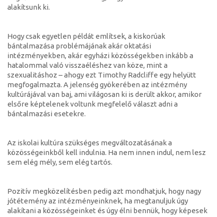
alakítsunk ki.
Hogy csak egyetlen példát említsek, a kiskorúak
bántalmazása problémájának akár oktatási
intézményekben, akár egyházi közösségekben inkább a
hatalommal való visszaéléshez van köze, mint a
szexualitáshoz – ahogy ezt Timothy Radcliffe egy helyütt
megfogalmazta. A jelenség gyökerében az intézmény
kultúrájával van baj, ami világosan ki is derült akkor, amikor
elsőre képtelenek voltunk megfelelő választ adni a
bántalmazási esetekre.
Az iskolai kultúra szükséges megváltozatásának a
közösségeinkből kell indulnia. Ha nem innen indul, nem lesz
sem elég mély, sem elég tartós.
Pozitív megközelítésben pedig azt mondhatjuk, hogy nagy
jótétemény az intézményeinknek, ha megtanuljuk úgy
alakítani a közösségeinket és úgy élni bennük, hogy képesek