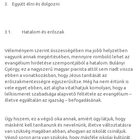
3. Együtt élni és dolgozni
3.1. Hatalom és erőszak
Véleményem szerint összességében ma jobb helyzetben
vagyunk annak megértésében, mennyire romboló lehet az
evangélium hirdetése szempontjából a hatalom. Bulányi
György, ez a nagyszerű magyar piarista attól sem riadt vissza
ebben a vonatkozásban, hogy Jézus tanítását az
erőszakmentességre egyszerűsítse. Még ha nem értünk is
vele egyet ebben, azt aligha vitathatjuk komolyan, hogy a
lelkiismeret szabadsága alapvető feltétele az evangélium –
illetve egyáltalán az igazság – befogadásának.
Úgy hiszem, ez a végső oka annak, amiért úgy látjuk, hogy
másként kell tanítanunk és nevelnünk, illetve változtatásra
van szükség magában abban, ahogyan az iskolát csináljuk.
Végső soron arra van szükség, hogy másféle iskolai kultúrát