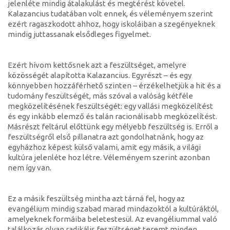
jelenléte mindig átalakulást és megtérést követel.
Kalazancius tudatában volt ennek, és véleményem szerint
ezért ragaszkodott ahhoz, hogy iskoláiban a szegényeknek
mindig juttassanak elsődleges figyelmet.
Ezért hívom kettősnek azt a feszültséget, amelyre
közösségét alapította Kalazancius. Egyrészt – és egy
könnyebben hozzáférhető szinten – érzékelhetjük a hit és a
tudomány feszültségét, más szóval a valóság kétféle
megközelítésének feszültségét: egy vallási megközelítést
és egy inkább elemző és talán racionálisabb megközelítést.
Másrészt feltárul előttünk egy mélyebb feszültség is. Erről a
feszültségről első pillanatra azt gondolhatnánk, hogy az
egyházhoz képest külső valami, amit egy másik, a világi
kultúra jelenléte hoz létre. Véleményem szerint azonban
nem így van.
Ez a másik feszültség mintha azt tárná fel, hogy az
evangélium mindig szabad marad mindazoktól a kultúráktól,
amelyeknek formáiba beletestesül. Az evangéliummal való
találkozás olyan radikális feszültséget teremt minden