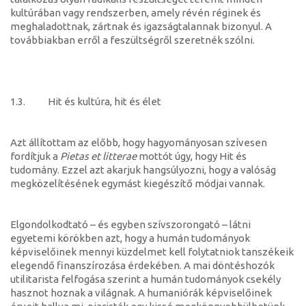
kultúrában vagy rendszerben, amely révén réginek és
meghaladottnak, zártnak és igazságtalannak bizonyul. A
továbbiakban erről a feszültségről szeretnék szólni.
1.3. Hit és kultúra, hit és élet
Azt állítottam az előbb, hogy hagyományosan szívesen
fordítjuk a
Pietas et litterae
mottót úgy, hogy Hit és
tudomány. Ezzel azt akarjuk hangsúlyozni, hogy a valóság
megközelítésének egymást kiegészítő módjai vannak.
Elgondolkodtató – és egyben szívszorongató – látni
egyetemi körökben azt, hogy a humán tudományok
képviselőinek mennyi küzdelmet kell folytatniok tanszékeik
elegendő finanszírozása érdekében. A mai döntéshozók
utilitarista felfogása szerint a humán tudományok csekély
hasznot hoznak a világnak. A humaniórák képviselőinek