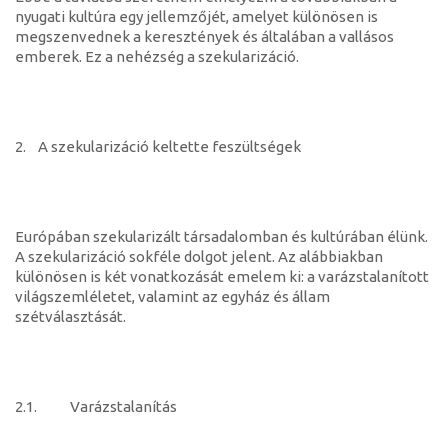
nyugati kultúra egy jellemzőjét, amelyet különösen is
megszenvednek a keresztények és általában a vallásos
emberek. Ez a nehézség a szekularizáció.
2. A szekularizáció keltette feszültségek
Európában szekularizált társadalomban és kultúrában élünk.
A szekularizáció sokféle dolgot jelent. Az alábbiakban
különösen is két vonatkozását emelem ki: a varázstalanított
világszemléletet, valamint az egyház és állam
szétválasztását.
2.1. Varázstalanítás