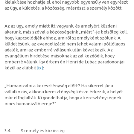
kialakítása hozhatja el, ahol nagyobb egyensúly van egyrészt
az ügy, a küldetés, a közösség, másrészt a személy között.
Az az ügy, amely miatt itt vagyunk, és amelyért küzdeni
akarunk, más szóval a közösségeink „miért”-je belsőleg kell,
hogy kapcsolódjék ahhoz, amiről személyként szólunk. A
küldetésünk, az evangelizáció nem lehet valami pótlólagos
adalék, ami az emberré válásunk után következik. Az
evangélium hirdetése másoknak azzal kezdődik, hogy
emberré válunk. Így értem én Henri de Lubac paradoxonjai
közül az alábbit
[ix]
:
„Humanizálni a kereszténység előtt? Ha sikerrel jár a
vállalkozás, akkor a kereszténység késve érkezik, a helyét
már elfoglalták. Ki gondolhatja, hogy a kereszténységnek
nincs humanizáló ereje?”
3.4. Személy és közösség