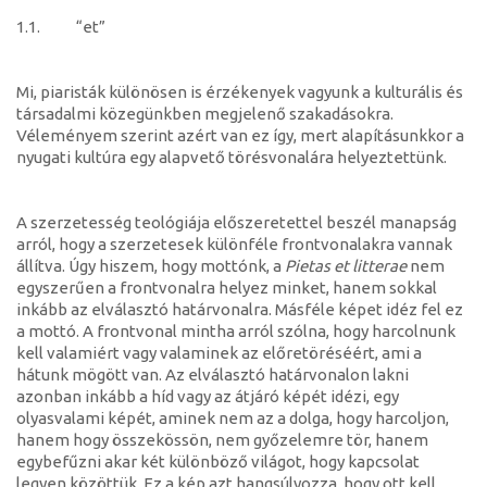
1.1. “et”
Mi, piaristák különösen is érzékenyek vagyunk a kulturális és
társadalmi közegünkben megjelenő szakadásokra.
Véleményem szerint azért van ez így, mert alapításunkkor a
nyugati kultúra egy alapvető törésvonalára helyeztettünk.
A szerzetesség teológiája előszeretettel beszél manapság
arról, hogy a szerzetesek különféle frontvonalakra vannak
állítva. Úgy hiszem, hogy mottónk, a
Pietas et litterae
nem
egyszerűen a frontvonalra helyez minket, hanem sokkal
inkább az elválasztó határvonalra. Másféle képet idéz fel ez
a mottó. A frontvonal mintha arról szólna, hogy harcolnunk
kell valamiért vagy valaminek az előretöréséért, ami a
hátunk mögött van. Az elválasztó határvonalon lakni
azonban inkább a híd vagy az átjáró képét idézi, egy
olyasvalami képét, aminek nem az a dolga, hogy harcoljon,
hanem hogy összekössön, nem győzelemre tör, hanem
egybefűzni akar két különböző világot, hogy kapcsolat
legyen közöttük. Ez a kép azt hangsúlyozza, hogy ott kell