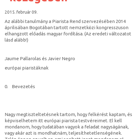
2015. február 09.
Az alábbi tanulmány a Piarista Rend szervezésében 2014
áprilisában Bogotában tartott nemzetközi kongresszuson
elhangzott előadás magyar fordítása. (Az eredeti változatot
lásd alább!)
Jaume Pallarolas és Javier Negro
európai piaristáknak
0. Bevezetés
Nagy megtiszteltetésnek tartom, hogy felkérést kaptam, és
képviselhetem itt európai piarista testvéreimet. El kell
mondanom, hogy tudatában vagyok a feladat nagyságának,
vagy akár azt is mondhatnám, teljesíthetetlenségének.