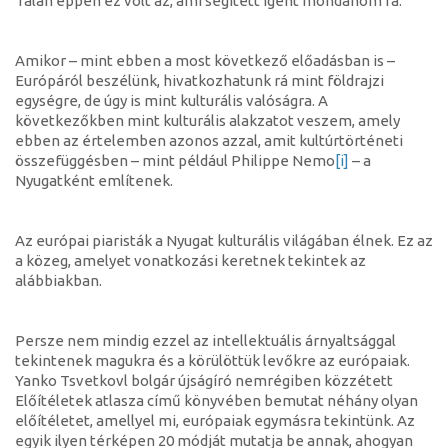
Talán éppen ez volt az, ami segített igent mondanom rá.
Amikor – mint ebben a most következő előadásban is –
Európáról beszélünk, hivatkozhatunk rá mint földrajzi
egységre, de úgy is mint kulturális valóságra. A
következőkben mint kulturális alakzatot veszem, amely
ebben az értelemben azonos azzal, amit kultúrtörténeti
összefüggésben – mint például Philippe Nemo
[i]
– a
Nyugatként említenek.
Az európai piaristák a Nyugat kulturális világában élnek. Ez az
a közeg, amelyet vonatkozási keretnek tekintek az
alábbiakban.
Persze nem mindig ezzel az intellektuális árnyaltsággal
tekintenek magukra és a körülöttük levőkre az európaiak.
Yanko Tsvetkovl bolgár újságíró nemrégiben közzétett
Előítéletek atlasza című könyvében bemutat néhány olyan
előítéletet, amellyel mi, európaiak egymásra tekintünk. Az
egyik ilyen térképen 20 módját mutatja be annak, ahogyan