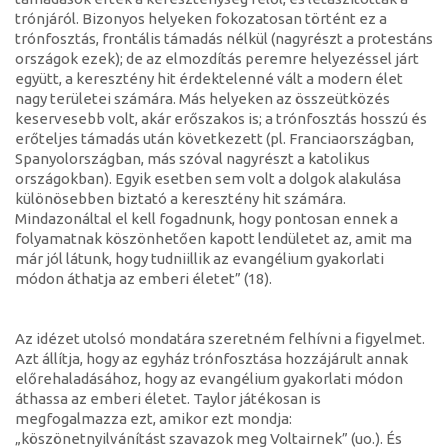
trónjáról. Bizonyos helyeken fokozatosan történt ez a
trónfosztás, frontális támadás nélkül (nagyrészt a protestáns
országok ezek); de az elmozdítás peremre helyezéssel járt
együtt, a keresztény hit érdektelenné vált a modern élet
nagy területei számára. Más helyeken az összeütközés
keservesebb volt, akár erőszakos is; a trónfosztás hosszú és
erőteljes támadás után következett (pl. Franciaországban,
Spanyolországban, más szóval nagyrészt a katolikus
országokban). Egyik esetben sem volt a dolgok alakulása
különösebben biztató a keresztény hit számára.
Mindazonáltal el kell fogadnunk, hogy pontosan ennek a
folyamatnak köszönhetően kapott lendületet az, amit ma
már jól látunk, hogy tudniillik az evangélium gyakorlati
módon áthatja az emberi életet” (18).
Az idézet utolsó mondatára szeretném felhívni a figyelmet.
Azt állítja, hogy az egyház trónfosztása hozzájárult annak
előrehaladásához, hogy az evangélium gyakorlati módon
áthassa az emberi életet. Taylor játékosan is
megfogalmazza ezt, amikor ezt mondja:
„köszönetnyilvánítást szavazok meg Voltairnek” (uo.). És