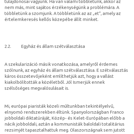
tulajdonosai vagyunk. Ha van valami többletünk, akkor az
nem más, mint sajátos érzékenységünk a problémára. A
többletünk a szomjunk. A többletünk az az „et”, amely az
értelemkeresés kellős közepébe állít minket.
2.2. Egyház és állam szétválasztása
A szekularizáció másik vonatkozása, amelyről érdemes
szólnunk, az egyház és állam szétválasztása. E szétválasztás
káros összetevőjeként említhetjük azt, hogy a vallást
kiakolbólították a közéletből. Jól Ismerjük ennek
szélsőséges megvalósulásait is.
Mi, európai piaristák közeli múltunkban tekintélyelvű,
elnyomó rendszerekben éltünk. Spanyolországban Franco
jobboldali diktatúráját, Közép- és Kelet-Európában előbb a
nácik jobboldali, aztán a kommunisták baloldali totalitárius
rezsimjét tapasztalhattuk meg. Olaszországnak sem jutott