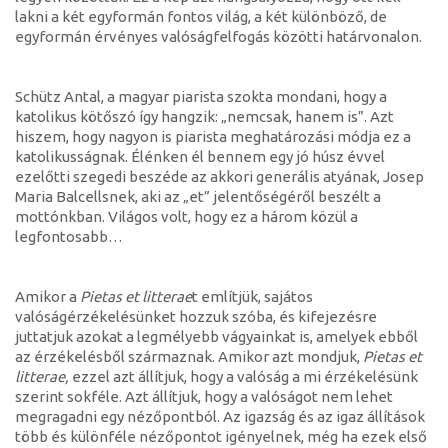
lakni a két egyformán fontos világ, a két különböző, de
egyformán érvényes valóságfelfogás közötti határvonalon.
Schütz Antal, a magyar piarista szokta mondani, hogy a
katolikus kötőszó így hangzik: „nemcsak, hanem is”. Azt
hiszem, hogy nagyon is piarista meghatározási módja ez a
katolikusságnak. Élénken él bennem egy jó húsz évvel
ezelőtti szegedi beszéde az akkori generális atyának, Josep
Maria Balcellsnek, aki az „et” jelentőségéről beszélt a
mottónkban. Világos volt, hogy ez a három közül a
legfontosabb…
Amikor a
Pietas et litterae
t említjük, sajátos
valóságérzékelésünket hozzuk szóba, és kifejezésre
juttatjuk azokat a legmélyebb vágyainkat is, amelyek ebből
az érzékelésből származnak. Amikor azt mondjuk,
Pietas et
litterae,
ezzel azt állítjuk, hogy a valóság a mi érzékelésünk
szerint sokféle. Azt állítjuk, hogy a valóságot nem lehet
megragadni egy nézőpontból. Az igazság és az igaz állítások
több és különféle nézőpontot igényelnek, még ha ezek első