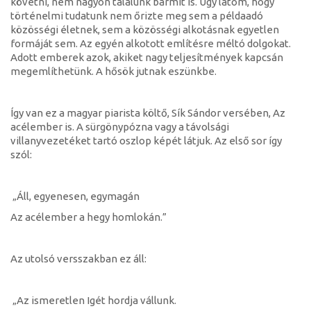
követni, nem nagyon találunk bármit is. Úgy látom, hogy
történelmi tudatunk nem őrizte meg sem a példaadó
közösségi életnek, sem a közösségi alkotásnak egyetlen
formáját sem. Az egyén alkotott említésre méltó dolgokat.
Adott emberek azok, akiket nagy teljesítmények kapcsán
megemlíthetünk. A hősök jutnak eszünkbe.
Így van ez a magyar piarista költő, Sík Sándor versében, Az
acélember is. A sürgönypózna vagy a távolsági
villanyvezetéket tartó oszlop képét látjuk. Az első sor így
szól:
„Áll, egyenesen, egymagán
Az acélember a hegy homlokán.”
Az utolsó versszakban ez áll:
„Az ismeretlen Igét hordja vállunk.