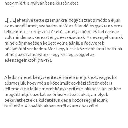
hogy miért is nyilvánítana köszönetet:
„[…L]ehetővé tette számunkra, hogy tisztább módon éljük
az evangéliumot, szabadon attól az állandó és gyakran véres
lelkiismereti kényszerítésétől, amely a bűne és betegsége
volt mindama »keresztény« évszázadnak. Az evangéliumnak
mindig önmagában kellett volna állnia, a fegyverek
béklyójától szabadon. Most egy kicsit közelebb kerülhettünk
ehhez az eszményhez – egy kis segítséggel az
ellenségeinktől” (18-19).
A lelkiismeret kényszerítése. Ha elismerjük ezt, vagyis ha
elismerjük, hogy még a közelmúlt egyházi történetét is
jellemezte a lelkiismeret kényszerítése, akkor talán jobban
megérthetjük azokat az óriási változásokat, amelyek
bekövetkeztek a küldetésünk és a közösségi életünk
területén. A továbbiakban erről akarok beszélni.